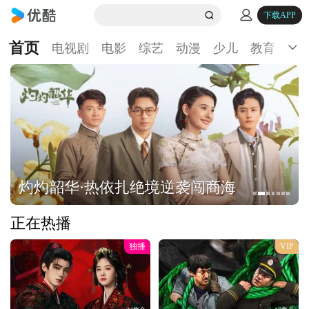
下载APP
首页
电视剧
电影
综艺
动漫
少儿
教育
生
灼灼韶华·热依扎绝境逆袭闯商海
正在热播
独播
VIP