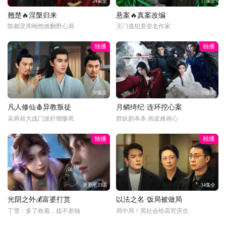
24集全
17集全
翘楚🔥涅槃归来
悬案🔥真案改编
陈都灵周翊然掀翻野心局
灭门逃犯竟变名作家
独播
独播
30集全
29集全
凡人修仙🩸异教叛徒
月鳞绮纪·连环挖心案
吴师叔大战门派奸细惨死
群妖剧本杀 画皮难画心
独播
独播
更新至33话
34集全
光阴之外💰富婆打赏
以法之名·饭局被做局
丁雪：多了收着，姐不差钱
局中局！黑社会给高官庆生