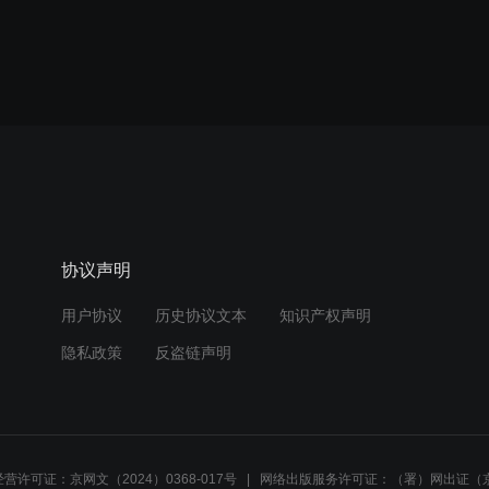
协议声明
用户协议
历史协议文本
知识产权声明
隐私政策
反盗链声明
营许可证：京网文（2024）0368-017号
网络出版服务许可证：（署）网出证（京