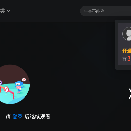
类
3
首
因，请
登录
后继续观看