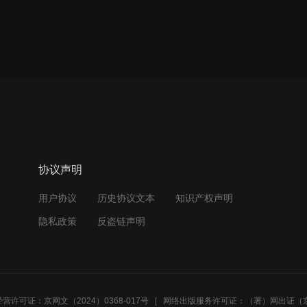
协议声明
用户协议
历史协议文本
知识产权声明
隐私政策
反盗链声明
营许可证：京网文（2024）0368-017号
网络出版服务许可证：（署）网出证（京