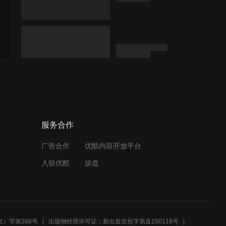
服务合作
广告合作
优酷内容开放平台
入驻优酷
娱盘
）字第266号
出版物经营许可证：新出发京批字第直150118号