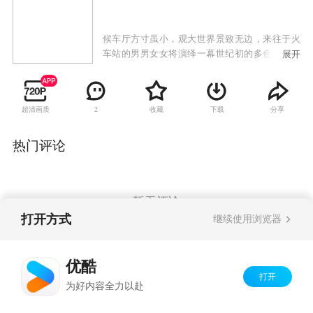
候车厅方寸虽小，观大世界景致无边，来往于火
车站的男男女女将演绎一幕世纪初的多色调情趣
展开
剧。 众所周知，铁路是人们社会生活融会交流的
主要渠道，候车厅则是人们行程中的小小休止
符。人们在来来往往中不断延续着他们的各色人
超清画质
收藏
下载
分享
2
生，此一短暂的滞留会带有独特的生活况味。 本
剧就是以此为基点来切入，设置候车厅这一艺术
载体，有代表性的把全社会男女老少聚集于此，
热门评论
讲述他们各种各样的故事。在即独特又宽敞的
空…
暂无评论
打开方式
继续使用浏览器
Copyright©
2026
优酷 youku.com
版权所有
优酷
京ICP备06050721号-1
打开
为好内容全力以赴