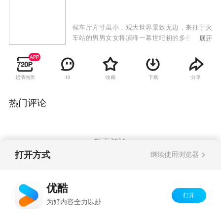
候车厅方寸虽小，观大世界景致无边，来往于火
车站的男男女女将演绎一幕世纪初的多色调情趣
展开
剧。 众所周知，铁路是人们社会生活融会交流的
主要渠道，候车厅则是人们行程中的小小休止
符。人们在来来往往中不断延续着他们的各色人
超清画质
收藏
下载
分享
10
生，此一短暂的滞留会带有独特的生活况味。 本
剧就是以此为基点来切入，设置候车厅这一艺术
载体，有代表性的把全社会男女老少聚集于此，
热门评论
讲述他们各种各样的故事。在即独特又宽敞的
空…
暂无评论
打开方式
继续使用浏览器
Copyright©
2026
优酷 youku.com
版权所有
优酷
京ICP备06050721号-1
打开
为好内容全力以赴