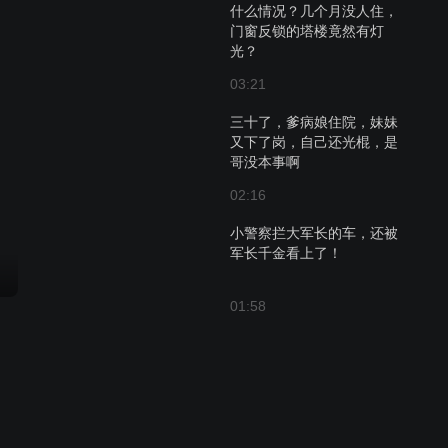
什么情况？几个月没人住，
门窗反锁的塔楼竟然有灯
光？
03:21
三十了，爹病娘住院，妹妹
又下了岗，自己还光棍，是
哥没本事啊
02:16
小警察拦大军长的车，还被
军长千金看上了！
01:58
《大雪无痕》片头曲
00:49