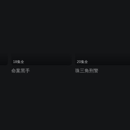
18集全
20集全
命案黑手
珠三角刑警