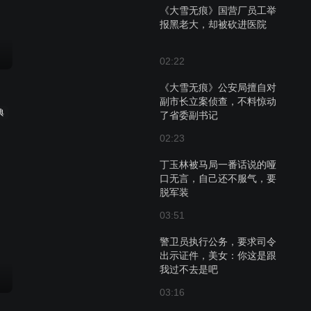
《大雪无痕》国营厂员工举
报黑老大，却被砍进医院
02:22
《大雪无痕》公安局擅自对
副市长立案侦查，不料惊动
典
了省委副书记
02:23
丁玉林被马局一番话说的哑
口无言，自己还不服气，要
脱军装
03:51
警卫员执行公务，要求司令
出示证件，美女：你这是跟
我过不去是吧
03:16