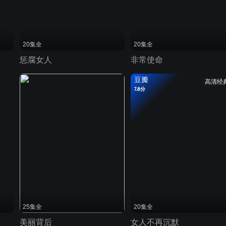
20集全
20集全
惩腐女人
非常使命
豆瓣
高清经
7.8分
25集全
20集全
美丽背后
女人不再沉默