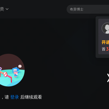
类
3
首
因，请
登录
后继续观看