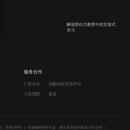
解读胜任力教育中的支架式
学习
探索医疗卫生领域的胜任力
导向教育
服务合作
广告合作
优酷内容开放平台
为何选择SimCapture？
入驻优酷
娱盘
静脉采血手臂系列
）字第266号
出版物经营许可证：新出发京批字第直150118号