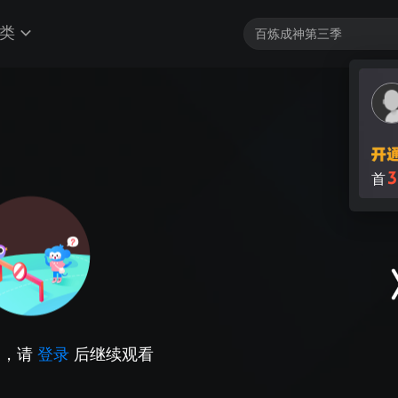
类
3
首
因，请
登录
后继续观看