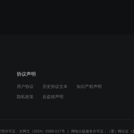
协议声明
用户协议
历史协议文本
知识产权声明
隐私政策
反盗链声明
营许可证：京网文（2024）0368-017号
网络出版服务许可证：（署）网出证（京