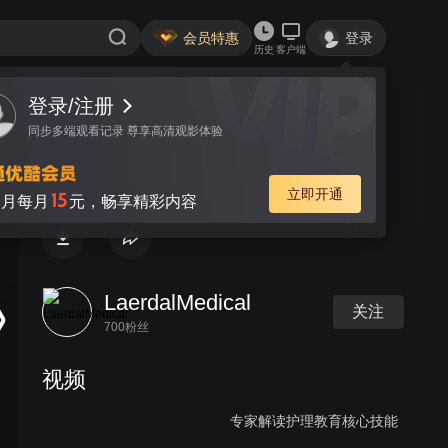
会员特惠
登录
历史
客户端
登录/注册
视频
讨论
同步多端观看记录 尊享高清观影体验
Does Simulation Work?
立即开通
15
月每月
元，畅享精彩内容
LaerdalMedical
关注
700粉丝
视频
专家解读护理教育核心技能