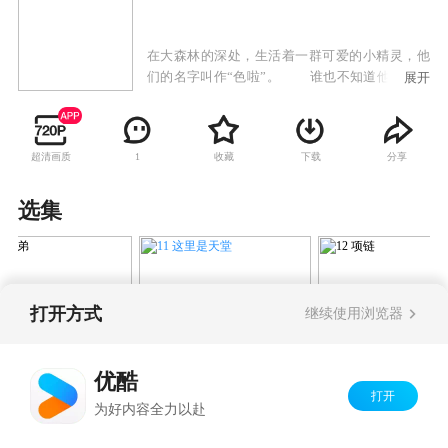
在大森林的深处，生活着一群可爱的小精灵，他
们的名字叫作“色啦”。 谁也不知道他们的来
展开
历，谁也不知道他们究竟在这里生活了多久。他
们色彩缤纷，善良可爱。听说他们是颜色的精
灵，掌管着你眼中所有的色彩。有了他们，世界
超清画质
收藏
下载
分享
1
便会丰富多彩。
选集
打开方式
继续使用浏览器
11 这里是天堂
笨徒弟
12 项链
优酷
Copyright©
2026
优酷 youku.com
版权所有
打开
为好内容全力以赴
京ICP备06050721号-1