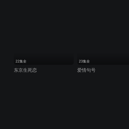
22集全
23集全
东京生死恋
爱情句号