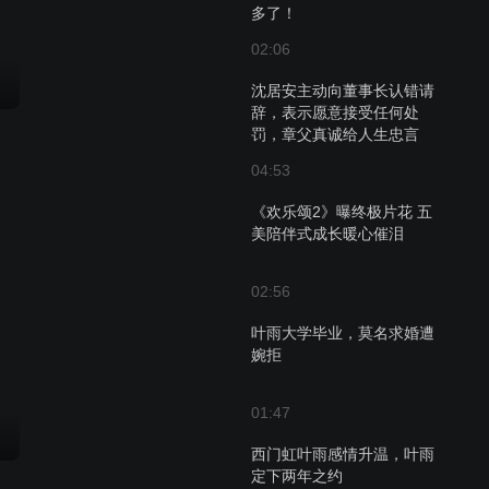
多了！
02:06
沈居安主动向董事长认错请
辞，表示愿意接受任何处
罚，章父真诚给人生忠言
04:53
《欢乐颂2》曝终极片花 五
美陪伴式成长暖心催泪
02:56
叶雨大学毕业，莫名求婚遭
婉拒
01:47
西门虹叶雨感情升温，叶雨
定下两年之约