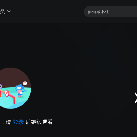
类
因，请
登录
后继续观看