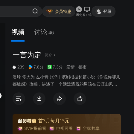
会员特惠
登录
历史
客户端
视频
讨论
46
一言为定
简介
239
7.8分
7.3分
爱情
都市
潘峰 佟大为 左小青 张垒 | 该剧根据长篇小说《你说你哪儿
都敏感》改编，讲述了一个活泼洒脱的男孩在云涯山风景
区偶遇一位美丽楚楚的女孩后发生的爱情故事。
首3月每月15元