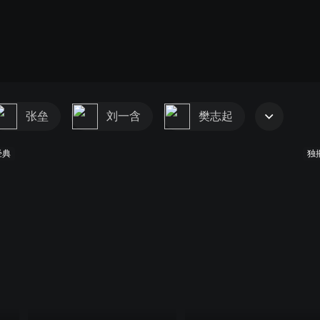
张垒
刘一含
樊志起
经典
独