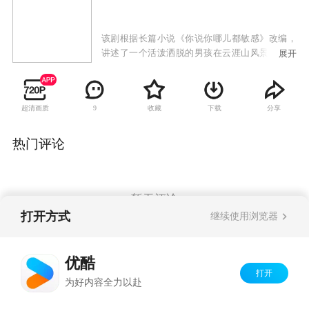
该剧根据长篇小说《你说你哪儿都敏感》改编，
讲述了一个活泼洒脱的男孩在云涯山风景区偶遇
展开
一位美丽楚楚的女孩后发生的爱情故事。
超清画质
收藏
下载
分享
9
热门评论
暂无评论
打开方式
继续使用浏览器
Copyright©
2026
优酷 youku.com
版权所有
优酷
京ICP备06050721号-1
打开
为好内容全力以赴