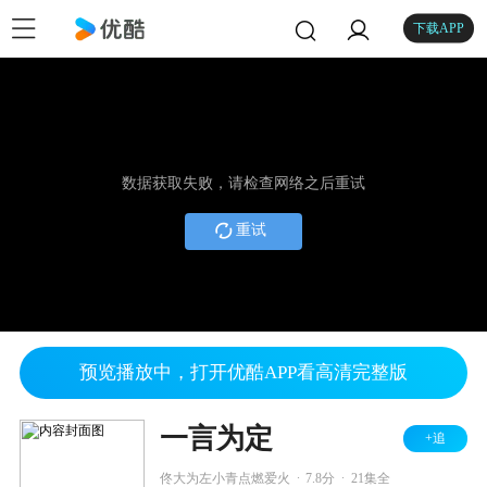
下载APP
数据获取失败，请检查网络之后重试
重试
预览播放中，打开优酷APP看高清完整版
一言为定
+追
.
.
佟大为左小青点燃爱火
7.8分
21集全