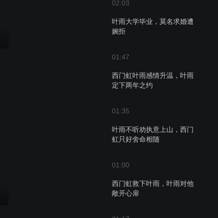
02:03
叶雨大学毕业，莫名求婚遭
婉拒
01:47
西门虹叶雨感情升温，叶雨
定下两年之约
01:35
叶雨不听劝执意上山，西门
虹只好舍命相随
01:00
西门虹救下叶雨，叶雨对他
敞开心扉