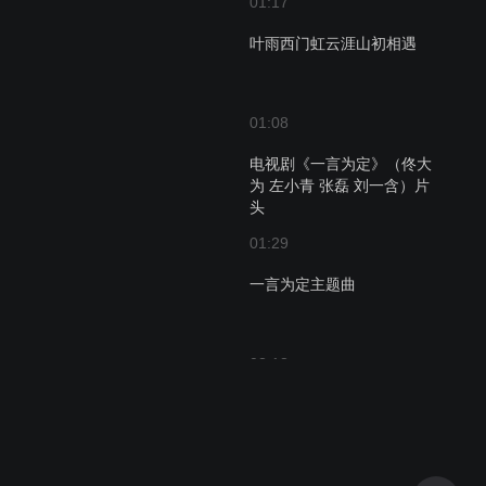
01:17
叶雨西门虹云涯山初相遇
01:08
电视剧《一言为定》（佟大
为 左小青 张磊 刘一含）片
头
01:29
一言为定主题曲
03:18
成年人的世界里，孤独是种
常态！
01:41