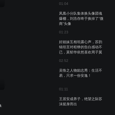
01:04
凤凰小分队集体换头像团魂
爆棚，刘浩存终于换掉了“微
商”头像
01:23
好姐妹互相坦露心声，苏韵
锦坦言对程铮的告白感动不
已，莫郁华依然喜欢周子翼
02:52
吴恪之人物励志秀：生活不
易，只求一份安逸！
01:11
王居安成养子，绝望之际苏
沫挺身而出
典