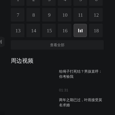
7
8
9
10
11
12
13
14
15
16
18
刚
张页川
朱景芳
马汉毅
查看全部
周边视频
给绳子打死结？男孩直呼：
你考验我
01:31
两年之期已过，叶雨接受莫
名求婚