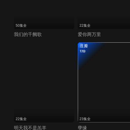
50集全
22集全
我们的千阙歌
爱你两万里
豆瓣
7.7分
22集全
23集全
明天我不是羔羊
孽缘