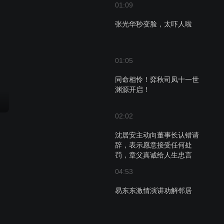
01:09
张光华秒变脸，太吓人啦
01:05
同命相怜！弈秋司凤十一世
渊源开启！
02:02
沈居安主动向董事长认错请
辞，表示愿意接受任何处
罚，章父真诚给人生忠言
04:53
易东东激情演讲劝解邻居