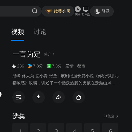
续费会员
登录
历史
客户端
视频
讨论
一言为定
简介
236
7.8分
7.3分
爱情
都市
潘峰 佟大为 左小青 张垒 | 该剧根据长篇小说《你说你哪儿
都敏感》改编，讲述了一个活泼洒脱的男孩在云涯山风景
区偶遇一位美丽楚楚的女孩后发生的爱情故事。
选集
21集全
1
2
3
4
5
6