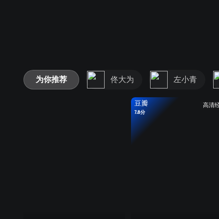
为你推荐
佟大为
左小青
豆瓣
高清
7.8分