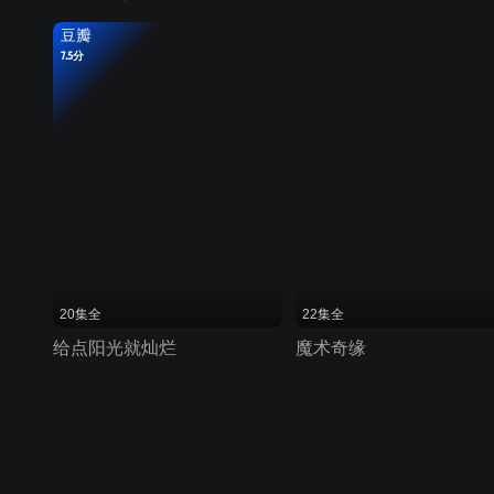
豆瓣
7.5分
20集全
22集全
给点阳光就灿烂
魔术奇缘