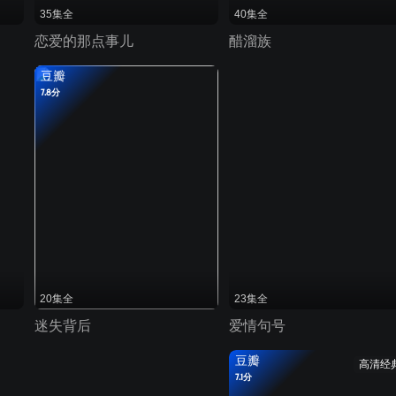
35集全
40集全
恋爱的那点事儿
醋溜族
豆瓣
7.8分
20集全
23集全
迷失背后
爱情句号
豆瓣
高清经
7.1分