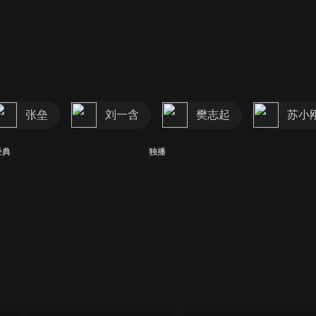
张垒
刘一含
樊志起
苏小
经典
独播