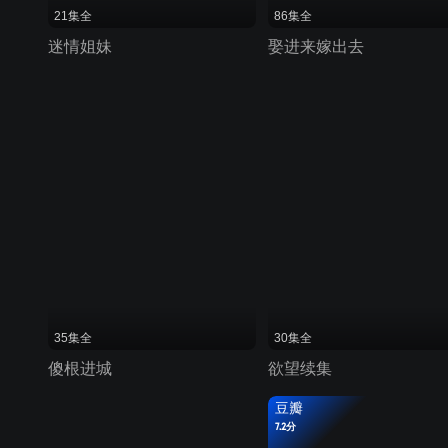
21集全
86集全
迷情姐妹
娶进来嫁出去
35集全
30集全
傻根进城
欲望续集
豆瓣
7.2分