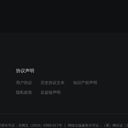
协议声明
用户协议
历史协议文本
知识产权声明
隐私政策
反盗链声明
营许可证：京网文（2024）0368-017号
网络出版服务许可证：（署）网出证（京