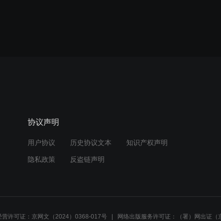
协议声明
用户协议
历史协议文本
知识产权声明
隐私政策
反盗链声明
营许可证：京网文（2024）0368-017号
网络出版服务许可证：（署）网出证（京