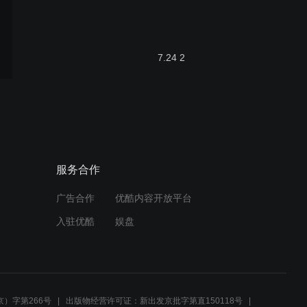
7.24 2
7.23
服务合作
广告合作
优酷内容开放平台
7.24
入驻优酷
娱盘
7.28
）字第266号
出版物经营许可证：新出发京批字第直150118号