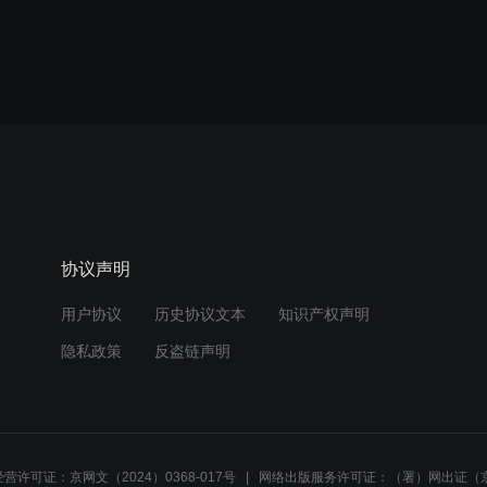
协议声明
用户协议
历史协议文本
知识产权声明
隐私政策
反盗链声明
营许可证：京网文（2024）0368-017号
网络出版服务许可证：（署）网出证（京