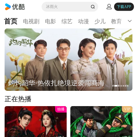
冰雨火
下载APP
首页
电视剧
电影
综艺
动漫
少儿
教育
生
灼灼韶华·热依扎绝境逆袭闯商海
正在热播
独播
VIP