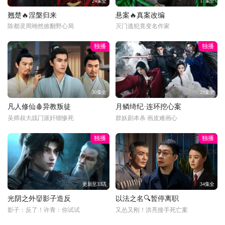
24集全
17集全
翘楚🔥涅槃归来
悬案🔥真案改编
陈都灵周翊然掀翻野心局
灭门逃犯竟变名作家
独播
独播
30集全
29集全
凡人修仙🩸异教叛徒
月鳞绮纪·连环挖心案
吴师叔大战门派奸细惨死
群妖剧本杀 画皮难画心
独播
独播
更新至33话
34集全
光阴之外👹影子造反
以法之名🔍暂停离职
影子：反了！许青：你试试
又怂又刚！洪亮接手死亡案