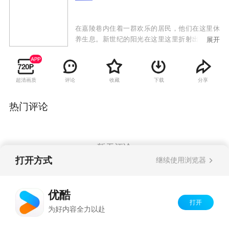
在嘉陵巷内住着一群欢乐的居民，他们在这里休
养生息。新世纪的阳光在这里这里折射出七彩的
展开
光芒。他们嬉笑怒骂，说长道短，天下大事，鸡
毛蒜皮，说不清，摆不完的龙门阵……传统与未
来在这里冲突，习惯与潮流在这里摩擦。他们在
超清画质
评论
收藏
下载
分享
这里演绎了一幕幕妙趣横生的人间喜剧，真实动
情。
热门评论
暂无评论
打开方式
继续使用浏览器
Copyright©
2026
优酷 youku.com
版权所有
优酷
京ICP备06050721号-1
打开
为好内容全力以赴