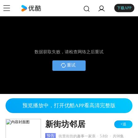
下载APP
数据获取失败，请检查网络之后重试
重试
预览播放中，打开优酷APP看高清完整版
新街坊邻居
+追
.
.
预告
街里街坊的趣事一家亲
5.8分
共98集