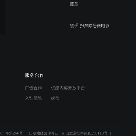
篇章
黑手-扫黑除恶微电影
四会万隆医院形象宣传片
服务合作
广告合作
优酷内容开放平台
肇庆高新区人民医院形象片
入驻优酷
娱盘
SEASON供应链
）字第266号
出版物经营许可证：新出发京批字第直150118号