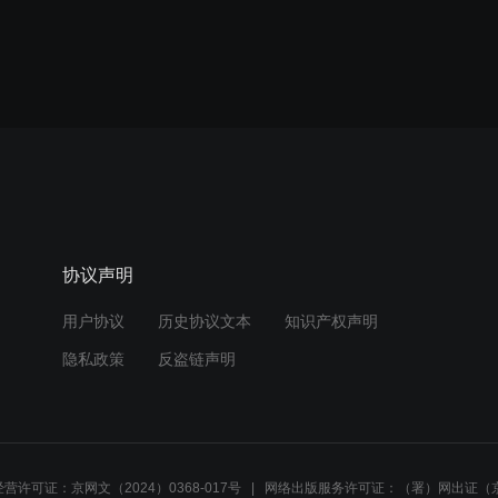
协议声明
用户协议
历史协议文本
知识产权声明
隐私政策
反盗链声明
营许可证：京网文（2024）0368-017号
网络出版服务许可证：（署）网出证（京