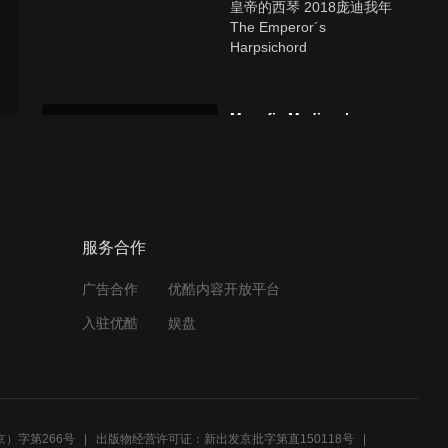
皇帝的西琴 2018庞迪我年
The Emperor´s
Harpsichord
Musafir, Medieval
Travelers (Extended)
Musafir, Medieval Travelers
服务合作
(Short)
广告合作
优酷内容开放平台
入驻优酷
娱盘
）字第266号
出版物经营许可证：新出发京批字第直150118号