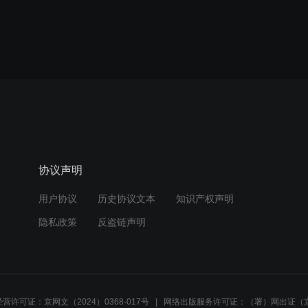
协议声明
用户协议
历史协议文本
知识产权声明
隐私政策
反盗链声明
营许可证：京网文（2024）0368-017号
网络出版服务许可证：（署）网出证（京