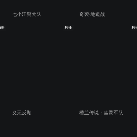
七小汪警犬队
奇袭·地道战
独播
独播
独
义无反顾
楼兰传说：幽灵军队