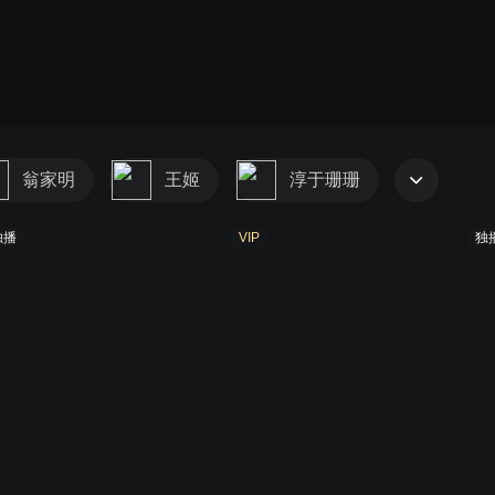
翁家明
王姬
淳于珊珊
独播
VIP
独