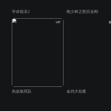
夺命狙击2
南少林之怒目金刚
VIP
热血敢死队
金鸡大劫案