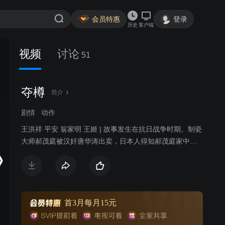
会员特惠
登录
历史
客户端
视频
讨论
51
夺樽
简介
剧情
动作
王洪祥 平安 翁家明 王姬 | 故事发生在抗日战争时期。制瓷
大师郝茂庭被汉奸唐华涛出卖，日本人得知郝茂庭家中藏
有一件钧瓷国宝将军樽。郝茂庭让女儿郝梅贞（平安 饰）
连夜带将军樽逃了出去，但郝茂庭和妻子却遭日寇片山冈
一（淳于珊珊 饰）杀害。外出办事的家丁洪德（王洪祥
饰）目睹东家惨状，他在郝家侍候多年，胸中怒火迸发。
他深夜保护梅贞去郝茂庭夫妻的墓地去祭奠，没想到被潜
首3月每月15元
伏在那的日本特工跟踪。洪德为了保护梅贞被日本人活