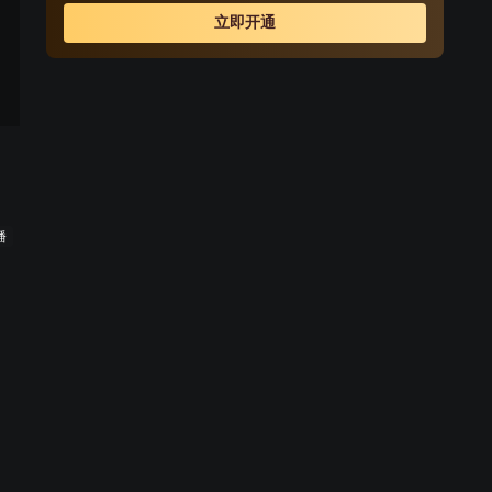
捉，将军樽也落入日本人手里。片山冈一不满足于得到将
立即开通
军樽，他还要得到制作钧瓷的配方。于是设计把洪德给放
走，并让美女特工丸尾凛子假扮中国少女白灵救下洪德并
设法取得他的信任。丸尾凛子成功住进了洪德和梅贞的
家，洪德能否发现危险的到来呢？
播