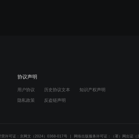
协议声明
用户协议
历史协议文本
知识产权声明
隐私政策
反盗链声明
营许可证：京网文（2024）0368-017号
网络出版服务许可证：（署）网出证（京