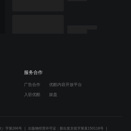
服务合作
广告合作
优酷内容开放平台
入驻优酷
娱盘
）字第266号
出版物经营许可证：新出发京批字第直150118号