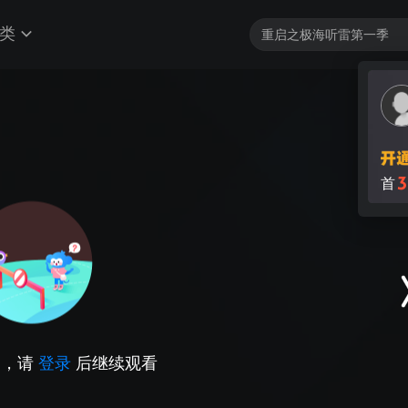
类
3
首
因，请
登录
后继续观看