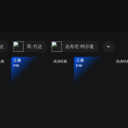
达
简·方达
达布尼·柯尔曼
豆瓣
豆瓣
经典
高清经典
高清经
9.7分
8.7分