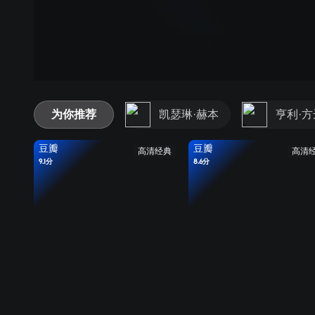
为你推荐
凯瑟琳·赫本
亨利·方
豆瓣
豆瓣
高清经典
高清
9.1分
8.6分