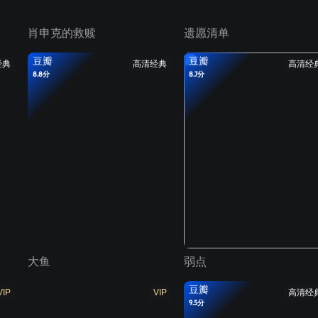
肖申克的救赎
遗愿清单
豆瓣
豆瓣
经典
高清经典
高清经
8.8分
8.7分
大鱼
弱点
豆瓣
VIP
VIP
高清经
9.5分