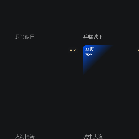
罗马假日
兵临城下
豆瓣
VIP
7.5分
火海情涛
城中大盗