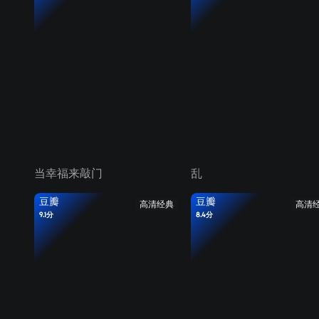
当幸福来敲门
乱
豆瓣
豆瓣
高清经典
高清
9.1分
8.4分