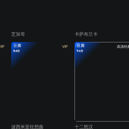
芝加哥
卡萨布兰卡
豆瓣
豆瓣
VIP
VIP
高清经
8.6分
9.4分
波西米亚狂想曲
十二怒汉