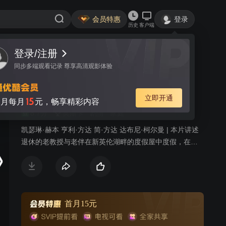
会员特惠
登录
历史
客户端
登录/注册
视频
讨论
115
同步多端观看记录 尊享高清观影体验
金色池塘
简介
立即开通
15
月每月
元，畅享精彩内容
8.7分
奥斯卡
剧情
家庭
凯瑟琳·赫本 亨利·方达 简·方达 达布尼·柯尔曼 | 本片讲述
退休的老教授与老伴在新英伦湖畔的度假屋中度假，在平
静的日子里却面临年老的各种危机。他的女儿刚离了婚，
正处于徘徊的心境。一向关系不佳的两父女，终于因为十
三岁的孙子跟祖父母同居了一段日子而解开了各种心结。
首月15元