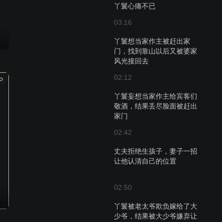
丫鬟心痛不已
03:16
丫鬟想当家作主被赶出家
门，找到靠山以后又被婆家
风光接回去
02:12
P
丫鬟妄想当家作主给宾客们
敬酒，结果丢尽脸面被赶出
家门
02:42
丈夫拒绝生孩子，妻子一招
让他认清自己的位置
02:50
丫鬟被老太爷欺负嫁给了大
少爷，结果被大少爷嫌弃让