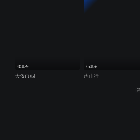
40集全
35集全
大汉巾帼
虎山行