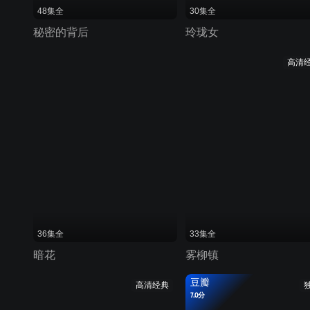
48集全
30集全
秘密的背后
玲珑女
高清
36集全
33集全
暗花
雾柳镇
豆瓣
高清经典
7.0分