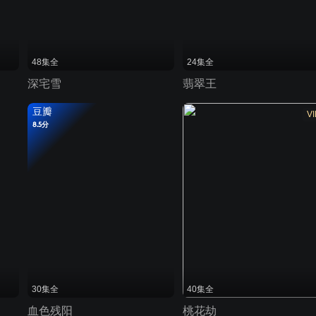
48集全
24集全
深宅雪
翡翠王
豆瓣
VI
8.5分
30集全
40集全
血色残阳
桃花劫