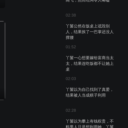
高飞，然而结局令人唏嘘
02:38
丫鬟公然在饭桌上诋毁别
人，结果挨了一巴掌还没人
撑腰
01:52
丫鬟一心想要嫁给富商当太
太，结果连吃饭都不让她上
桌
02:03
丫鬟以为自己找到了真爱，
结果被人当成棋子利用
02:28
丫鬟以为攀上有钱权贵，不
料男人只是想利用她，丫鬟