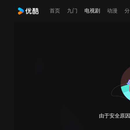
首页
九门
电视剧
动漫
分
由于安全原