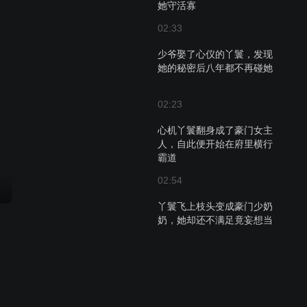
她守活寡
02:33
少爷娶了心仪的丫鬟，发现
她的秘密后八年都不再碰她
02:23
心机丫鬟翻身成了豪门女主
人，自此便开始在府里横行
霸道
02:54
丫鬟飞上枝头变成豪门少奶
奶，她却还不满足竟妄想当
家做主！
02:24
老爷看上府里最漂亮的丫
鬟，得手后又将丫鬟许配给