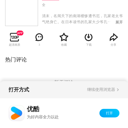
全
清末，名闻天下的南湖楼惨遭书厄，孔家老太爷
气绝身亡。在日本读书的孔家大少爷孔一白赶回
展开
来时，众书楼正落井下石，低价抢购南湖楼的书
籍。孔一白怀疑是神秘偷书组织“落花宫”发誓报
仇，与南湖楼同样名闻天下的风满楼也派出三少
超清画质
收藏
下载
分享
3
爷敖少方收书，却赶上一个叫云儿的姑娘斥责众
人只图私利，孔一白与敖少方都深为触动，爱上
了这个惊艳的女子。敖少方求父亲将云儿收留，
热门评论
正式嫁到敖家，却不知从此拉开了落花宫与风满
楼的一段偷与藏的恩怨。
暂无评论
打开方式
继续使用浏览器
Copyright©
2026
优酷 youku.com
版权所有
优酷
京ICP备06050721号-1
打开
为好内容全力以赴