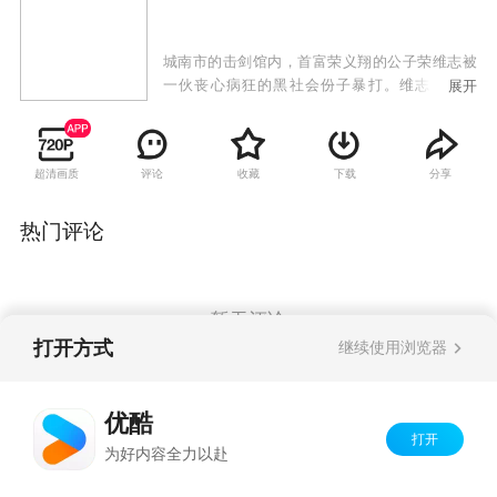
城南市的击剑馆内，首富荣义翔的公子荣维志被
一伙丧心病狂的黑社会份子暴打。维志受伤脱
展开
逃，巧遇俞雪儿搭救。而俞雪儿父亲苦心经营多
年的产品金兰系列在亚洲博览会上荣获金奖，满
心欢喜的俞敏之正是在这时候让女儿俞雪儿去机
超清画质
评论
收藏
下载
分享
场迎接捧奖归来的父亲，不幸的是其父突遭车祸
去世，企业面临破产的边缘，为争夺金兰品牌荣
义翔指示其远房兄弟荣义飚准备强行霸占华韵。
热门评论
与此同时，瑞丰公司华诗远也产生了与华韵合作
的意向，于是三家公司开始了残酷的争夺战。
暂无评论
打开方式
继续使用浏览器
Copyright©
2026
优酷 youku.com
版权所有
优酷
京ICP备06050721号-1
打开
为好内容全力以赴