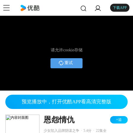
下载APP
请允许cookie存储
重试
预览播放中，打开优酷APP看高清完整版
恩怨情仇
+追
.
.
少女陷入品牌阴谋之争
5.4分
22集全