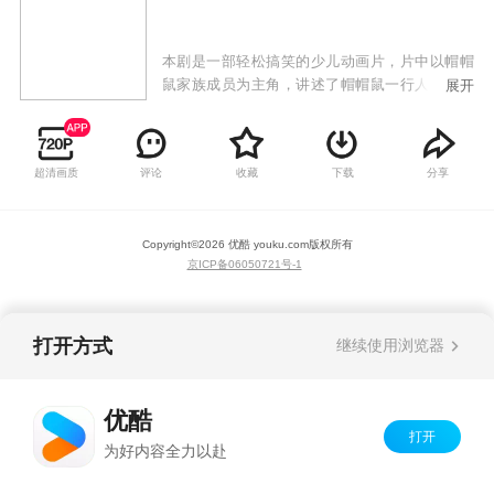
本剧是一部轻松搞笑的少儿动画片，片中以帽帽
鼠家族成员为主角，讲述了帽帽鼠一行人的冒险
展开
故事，在整个故事曲线中，帽帽鼠及其伙伴与各
大反派斗智斗勇，克服困难，始终向着一个目标
前进。在故事主角身上，我们可以感受到更多孩
超清画质
评论
收藏
下载
分享
子所特有的天真、浪漫，充分展现了伙伴之间的
友情、勇敢与机智。
Copyright©
2026
优酷 youku.com
版权所有
京ICP备06050721号-1
打开方式
继续使用浏览器
优酷
打开
为好内容全力以赴