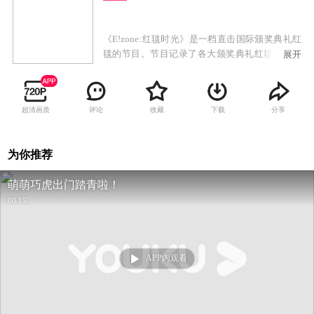
《E!zone:红毯时光》是一档直击国际颁奖典礼红
毯的节目。节目记录了各大颁奖典礼红毯的唯美
展开
时刻，让观众如同身在现场般的感受到星光熠熠
的红毯盛况。
超清画质
评论
收藏
下载
分享
为你推荐
萌萌巧虎出门踏青啦！
00:15
APP内观看