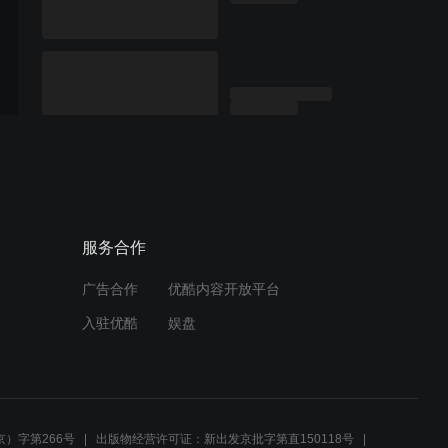
服务合作
广告合作
优酷内容开放平台
入驻优酷
娱盘
）字第266号
出版物经营许可证：新出发京批字第直150118号