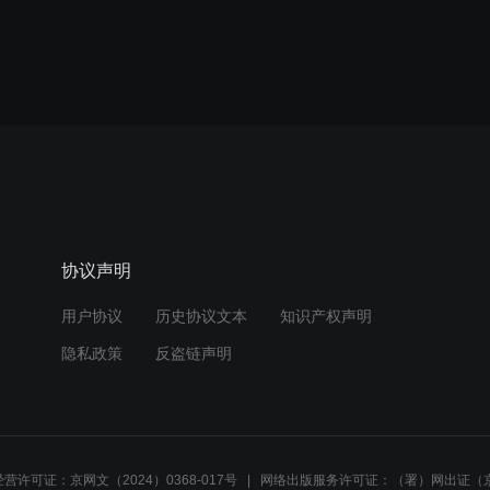
协议声明
用户协议
历史协议文本
知识产权声明
隐私政策
反盗链声明
营许可证：京网文（2024）0368-017号
网络出版服务许可证：（署）网出证（京