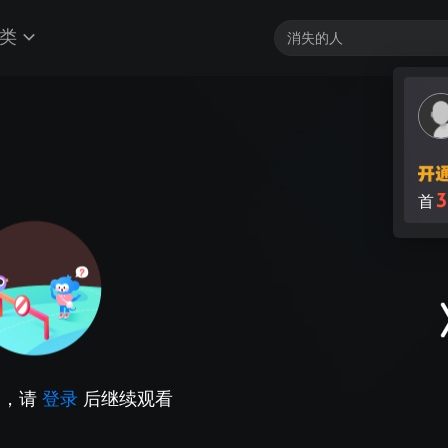
类
3
首
因，请
登录
后继续观看