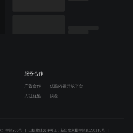
服务合作
广告合作
优酷内容开放平台
入驻优酷
娱盘
）字第266号
出版物经营许可证：新出发京批字第直150118号