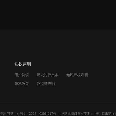
协议声明
用户协议
历史协议文本
知识产权声明
隐私政策
反盗链声明
营许可证：京网文（2024）0368-017号
网络出版服务许可证：（署）网出证（京