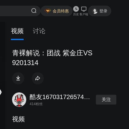
会员特惠
登录
历史
客户端
视频
讨论
青裸解说：团战 紫金庄VS
9201314
酷友167031726574730
关注
414粉丝
视频