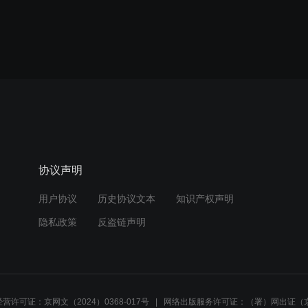
协议声明
用户协议
历史协议文本
知识产权声明
隐私政策
反盗链声明
营许可证：京网文（2024）0368-017号
网络出版服务许可证：（署）网出证（京