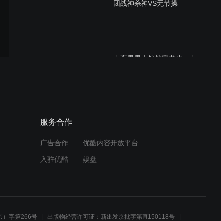
团战神杀神VS无节操
小夜果果大战教官龙少，小
夜险胜
傲世王朝逆袭天下大同
服务合作
广告合作
优酷内容开放平台
入驻优酷
娱盘
青裸解说：极度嚣张VS铁血
兄弟
）字第266号
出版物经营许可证：新出发京批字第直150118号