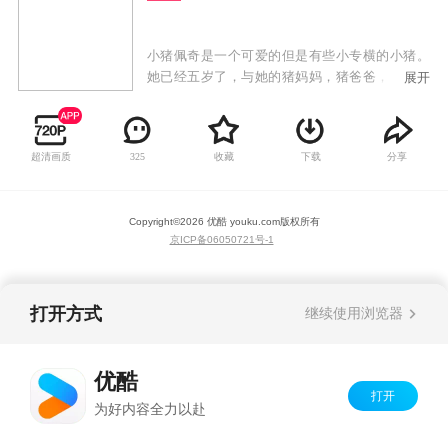
小猪佩奇是一个可爱的但是有些小专横的小猪。
她已经五岁了，与她的猪妈妈，猪爸爸，和弟弟
展开
乔治生活在一起。故事内容多数环绕日常生活，
比如小孩子们参加学前游戏小组、探访祖父母和
表亲、在游乐场游玩、踏单车等等。
超清画质
收藏
下载
分享
325
Copyright©
2026
优酷 youku.com
版权所有
京ICP备06050721号-1
打开方式
继续使用浏览器
优酷
打开
为好内容全力以赴