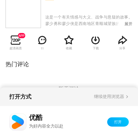
这是一个有关情感与大义、战争与悬疑的故事。
廖少勇和廖少侠是西南地区青顺城望族的一对双
展开
胞胎兄弟，弟弟少勇性格沉着、冷静，少年时因
父亲反对自己与丫鬟金凤的婚姻，出走他乡，接
受进步教育加入了中国共产党，成为了一名战功
超清画质
收藏
下载
分享
11
赫赫的军官；哥哥少侠聪明、狠毒，黄埔军校毕
业，参加了国民党。兄弟俩分别多年后新中国成
立。最终，少勇在党的领导和战友的支持下，剿
热门评论
匪、锄奸成功，稳定了局势。而他与罪孽深重的
少侠，也终于站在了对决的舞台上，胜利背后才
是最终的审判。
暂无评论
打开方式
继续使用浏览器
Copyright©
2026
优酷 youku.com
版权所有
优酷
京ICP备06050721号-1
打开
为好内容全力以赴