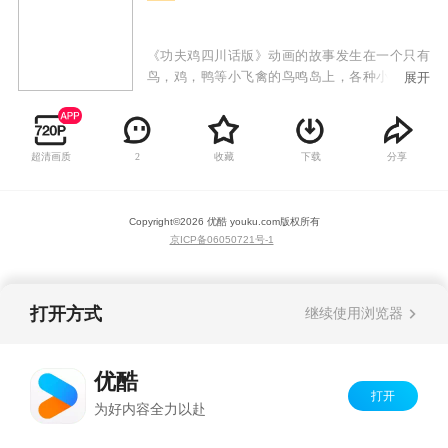
《功夫鸡四川话版》动画的故事发生在一个只有
鸟，鸡，鸭等小飞禽的鸟鸣岛上，各种小飞禽有
展开
擅长功夫的，有擅长科学发明的；既有东方传统
文化的元素，又有西方科幻的特色，传承了中国
传统美学和文化内涵，借鉴并融入了西方科幻元
超清画质
收藏
下载
分享
2
素，呈现出独特的艺术风格。岛上的坏人们都想
抢一只拥有神奇力量的金蛋，主角“功夫鸡”利用
金蛋的神奇力量击败坏人，保护鸟鸣岛的和谐和
Copyright©
2026
优酷 youku.com
版权所有
安全。
京ICP备06050721号-1
打开方式
继续使用浏览器
优酷
打开
为好内容全力以赴