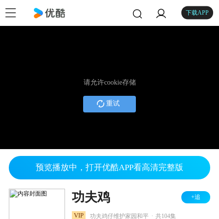
下载APP
请允许cookie存储
重试
预览播放中，打开优酷APP看高清完整版
功夫鸡
+追
.
VIP
功夫鸡仔维护家园和平
共104集