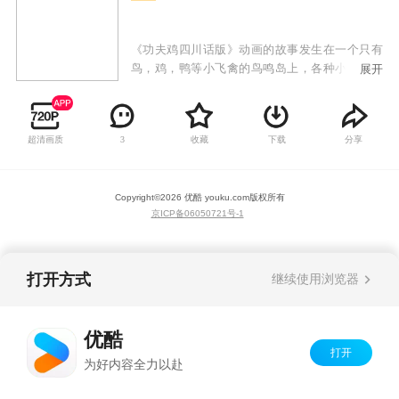
《功夫鸡四川话版》动画的故事发生在一个只有
鸟，鸡，鸭等小飞禽的鸟鸣岛上，各种小飞禽有
展开
擅长功夫的，有擅长科学发明的；既有东方传统
文化的元素，又有西方科幻的特色，传承了中国
传统美学和文化内涵，借鉴并融入了西方科幻元
超清画质
收藏
下载
分享
3
素，呈现出独特的艺术风格。岛上的坏人们都想
抢一只拥有神奇力量的金蛋，主角“功夫鸡”利用
金蛋的神奇力量击败坏人，保护鸟鸣岛的和谐和
Copyright©
2026
优酷 youku.com
版权所有
安全。
京ICP备06050721号-1
打开方式
继续使用浏览器
优酷
打开
为好内容全力以赴