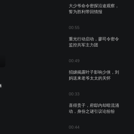
大少爷命令密探沿途观察，
誓为胜利带回情报
00:55
重光行动启动，廖司令密令
监控共军主力团
00:49
招娣揭露叶子影响少侠，刘
妈送来老爷太太的关怀
播
00:33
喜得贵子，府邸内却暗流涌
动，身份之谜引议论纷纷
00:44