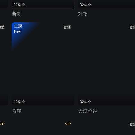
32集全
32集全
断刺
对攻
豆瓣
独播
独播
独
8.4分
40集全
32集全
悬崖
大漠枪神
VIP
VIP
独