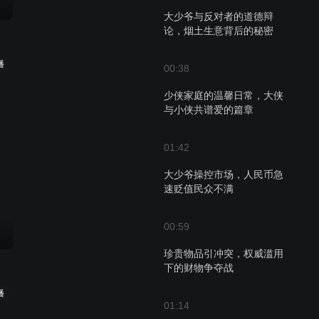
大少爷与反对者的道德辩
论，烟土生意背后的秘密
播
00:38
少侠家庭的温馨日常，大侠
与小侠共谱爱的篇章
01:42
大少爷操控市场，人民币急
速贬值民众不满
00:59
珍贵物品引冲突，权威滥用
下的财物争夺战
播
01:14