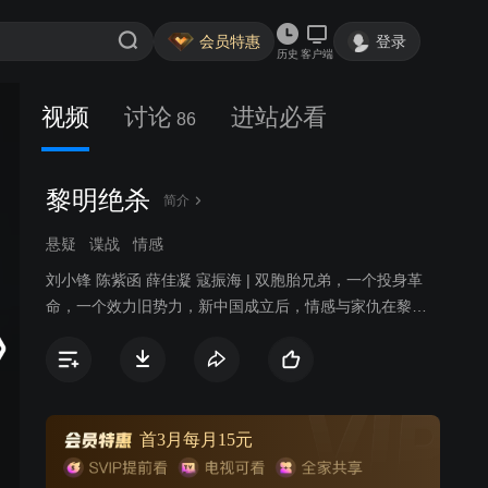
会员特惠
登录
历史
客户端
视频
讨论
进站必看
86
黎明绝杀
简介
悬疑
谍战
情感
刘小锋 陈紫函 薛佳凝 寇振海 | 双胞胎兄弟，一个投身革
命，一个效力旧势力，新中国成立后，情感与家仇在黎明
决战。
首3月每月15元