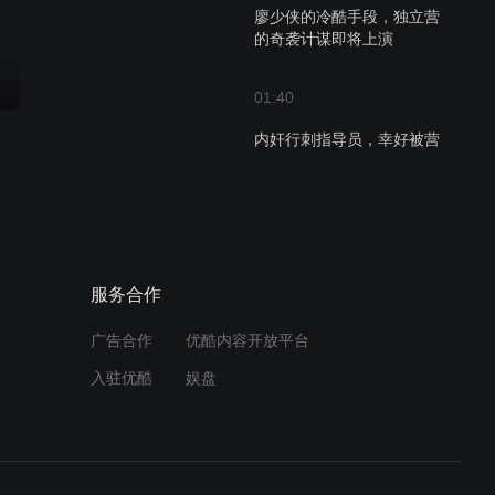
廖少侠的冷酷手段，独立营
的奇袭计谋即将上演
01:40
内奸行刺指导员，幸好被营
长及时发现！
01:19
大当家坚守原则，廖司令的
礼物不为所动
服务合作
广告合作
优酷内容开放平台
01:24
入驻优酷
娱盘
凤凰山上的秘密会议：国军
邀英雄共商民国大计
00:59