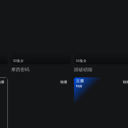
30集全
34集全
摩西密码
踏破硝烟
豆瓣
独播
独播
独
9.5分