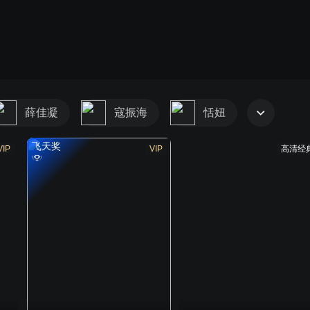
薛佳凝
寇振海
恬妞
飞天奖
VIP
VIP
高清经