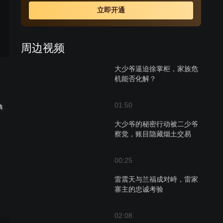
立即开通
周边视频
大少爷逼迫徐掌柜，家族危
机能否化解？
01:50
典
大少爷的秘密行动被二少爷
察觉，账目隐藏烟土交易
00:25
雷震天与兰福成对峙，雷家
寨主的忠诚考验
02:08