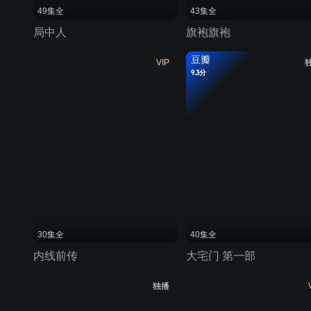
49集全
43集全
局中人
旗袍旗袍
豆瓣
VIP
9.3分
30集全
40集全
内线前传
大宅门 第一部
独播