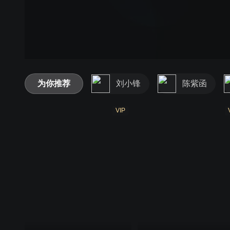
为你推荐
刘小锋
陈紫函
VIP