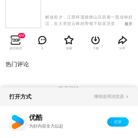
解放前夕，江西梓溪狼悚山活跃着一股绿林好
汉，在大哥贺云峰的带领下劫富济贫，匡扶正
展开
义。因一次盲打误撞，贺云峰救下共产党员陈子
墨，由此得罪以前的兄弟、现在的保安司令郑国
忠，遭到国军的疯狂围剿。在艰难的反围剿过程
超清画质
收藏
下载
分享
8
中，贺云峰深受陈紫墨的影响和熏陶，逐步接受
改编，成为共产党领导下的游击大队。解放后，
由于对梓溪情况十分熟悉，贺云峰、陈子墨率领
热门评论
的游击大队被上级整编为梓溪剿匪大队，原来围
剿他们的保安司令郑国忠却不甘失败，带领残部
躲进深山，勾结土匪，伺机破坏新政权。面对猖
獗的匪患，贺云峰、陈子墨凭借他们的勇敢和智
暂无评论
慧，依靠群众，挫败了郑国忠的阴谋，将梓溪境
打开方式
继续使用浏览器
内的土匪敌特彻底肃清，维护了地区稳定，保卫
了新生的人民政权。
Copyright©
2026
优酷 youku.com
版权所有
优酷
京ICP备06050721号-1
打开
为好内容全力以赴