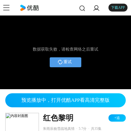
下载APP
数据获取失败，请检查网络之后重试
重试
预览播放中，打开优酷APP看高清完整版
红色黎明
+追
.
.
朱雨辰杨雪战地真情
5.7分
共35集