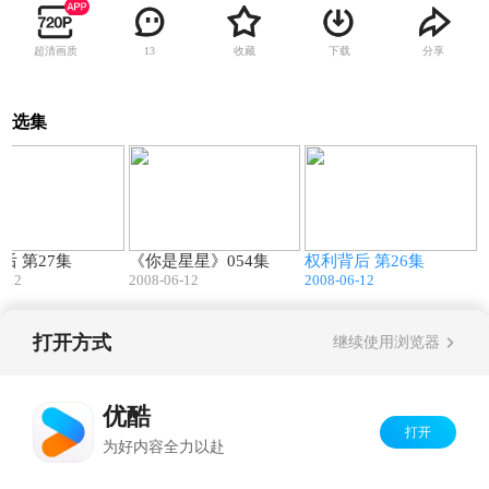
超清画质
收藏
下载
分享
13
选集
46:32
11:18
46:58
后 第27集
《你是星星》054集
权利背后 第26集
6-12
2008-06-12
2008-06-12
打开方式
继续使用浏览器
Copyright©
2026
优酷 youku.com
版权所有
京ICP备06050721号-1
优酷
打开
为好内容全力以赴