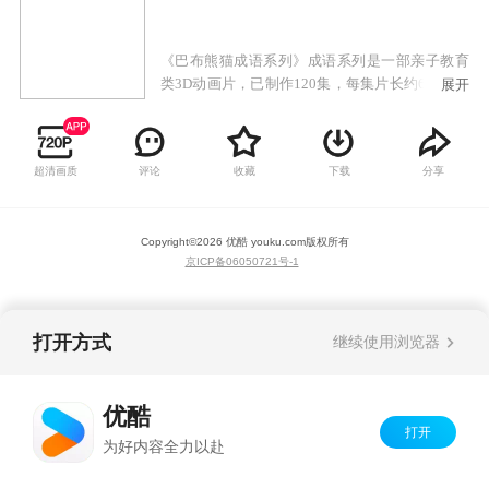
《巴布熊猫成语系列》成语系列是一部亲子教育
类3D动画片，已制作120集，每集片长约6分钟。
展开
主角仍然是以《巴布熊猫》第一部的故事人物为
主，主人翁是会功夫的巴布熊猫一家。故事便是
讲述他们在日常生活遇到与中国成语相关的趣
超清画质
评论
收藏
下载
分享
事，角色被带入到成语故事角色当中，以诙谐幽
默的形象演绎其中的深刻哲理。《巴布熊猫》成
语系列融汇了中国的传统文化和艺术和现代社会
Copyright©
2026
优酷 youku.com
版权所有
元素，并结合巴布一家在日常生活中表现出来的
京ICP备06050721号-1
亲情，不仅给您一家大小带来无限的欢乐，而且
具备教育意义，寓教于乐相得益彰。
打开方式
继续使用浏览器
优酷
打开
为好内容全力以赴