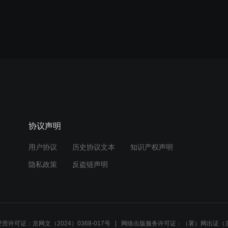
协议声明
用户协议
历史协议文本
知识产权声明
隐私政策
反盗链声明
营许可证：京网文（2024）0368-017号
网络出版服务许可证：（署）网出证（京