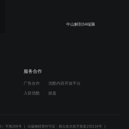
中山解剖34端脑
中山解剖35感觉传导通路
服务合作
广告合作
优酷内容开放平台
中山解剖36感觉传导通路
入驻优酷
娱盘
中山解剖28脑神经
）字第266号
出版物经营许可证：新出发京批字第直150118号