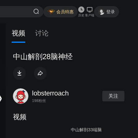
会员特惠
登录
历史
客户端
视频
讨论
中山解剖28脑神经
lobsterroach
关注
198粉丝
视频
中山解剖33端脑