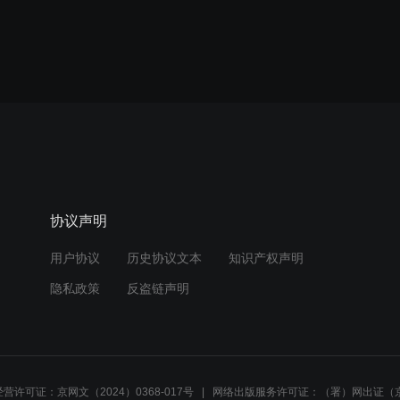
协议声明
用户协议
历史协议文本
知识产权声明
隐私政策
反盗链声明
营许可证：京网文（2024）0368-017号
网络出版服务许可证：（署）网出证（京