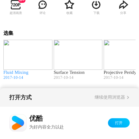
超清画质
评论
收藏
下载
分享
选集
9
02:44
03:20
Fluid Mixing
Surface Tension
Projective Peridy
2017-10-14
2017-10-14
2017-10-14
打开方式
继续使用浏览器
Copyright©
2026
优酷 youku.com
版权所有
京ICP备06050721号-1
优酷
打开
为好内容全力以赴