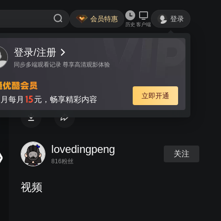
会员特惠
登录
历史
客户端
登录/注册
视频
讨论
同步多端观看记录 尊享高清观影体验
权利背后 第18集
立即开通
15
月每月
元，畅享精彩内容
lovedingpeng
关注
816粉丝
视频