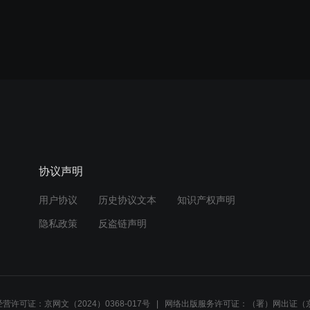
协议声明
用户协议
历史协议文本
知识产权声明
隐私政策
反盗链声明
营许可证：京网文（2024）0368-017号
网络出版服务许可证：（署）网出证（京