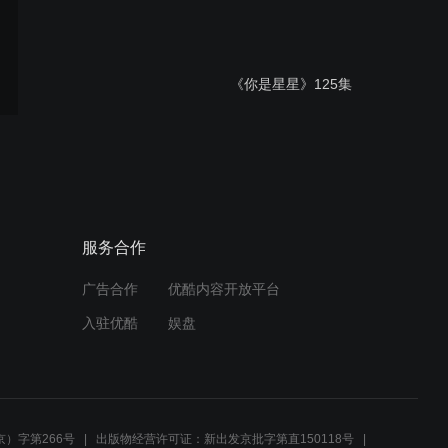
《你是星星》125集
《你是星星》106集
服务合作
广告合作
优酷内容开放平台
《你是星星》112集
入驻优酷
娱盘
《你是星星》111集
）字第266号
出版物经营许可证：新出发京批字第直150118号