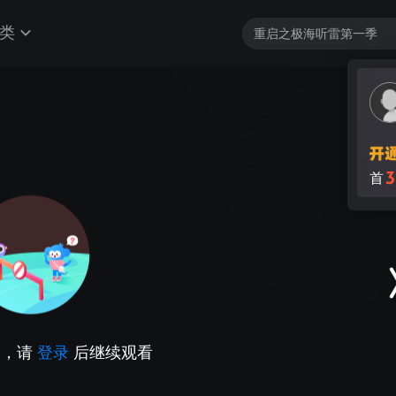
类
3
首
因，请
登录
后继续观看