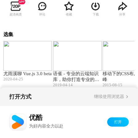
超清画质
评论
收藏
下载
分享
选集
46:08
00:42
尤雨溪聊 Vue.js 3.0 beta
语雀 - 专业的云端知识
移动下的CSS布局
2020-04-25
库，助你打造专业的知
峰
2019-04-14
2015-08-15
识库！
打开方式
继续使用浏览器
Copyright©
2026
优酷 youku.com
版权所有
京ICP备06050721号-1
优酷
打开
为好内容全力以赴