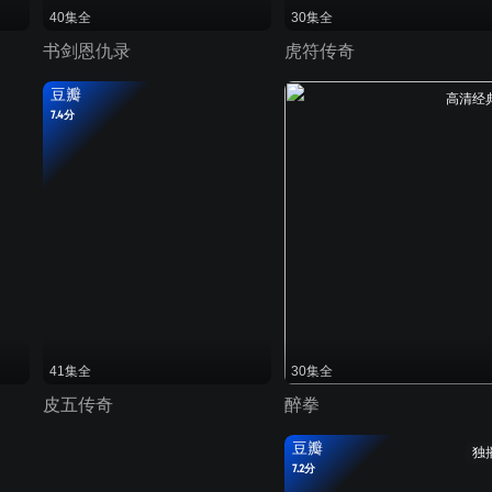
40集全
30集全
书剑恩仇录
虎符传奇
豆瓣
高清经
7.4分
41集全
30集全
皮五传奇
醉拳
豆瓣
独
7.2分