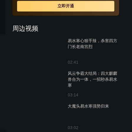
但云妃全然不知原少卿当年收养了自己的婴，就是啸天。
立即开通
她疯狂报复，欲夺四方门的四块麒麟玉，以寻宝藏复兴大
元。云妃为得到麒麟玉，结合易水寒等人，杀死南宫烈、
致残西门若水、亲手将啸天推下万丈深渊，并与出卖四方
周边视频
门的北堂墨倾力拼杀。啸天却铙幸没死，并在狱中和深洞
里习得东方青木和西六若水的四方神功。馨儿对英俊仗义
易水寒心狠手辣，杀害四方
的啸天倾慕有加，与之生死相随。
门长老南宫烈
02:41
风云争霸大结局：四大麒麟
兽合为一体，一招秒杀易水
寒
03:14
大魔头易水寒强势归来
03:02