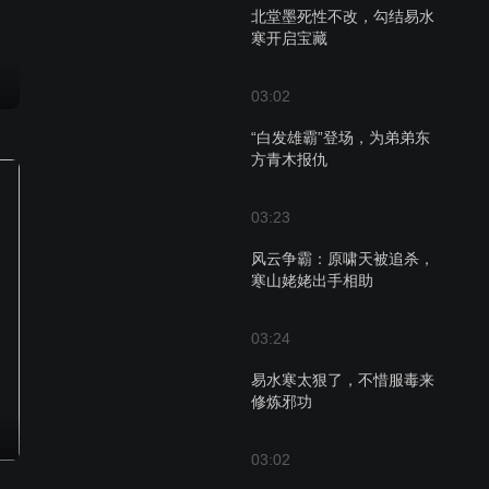
北堂墨死性不改，勾结易水
寒开启宝藏
03:02
“白发雄霸”登场，为弟弟东
方青木报仇
03:23
风云争霸：原啸天被追杀，
寒山姥姥出手相助
03:24
易水寒太狠了，不惜服毒来
修炼邪功
03:02