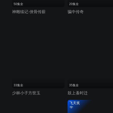
50集全
20集全
神雕续记·侠骨传薪
骗中传奇
33集全
35集全
少林小子方世玉
鼓上蚤时迁
飞天奖