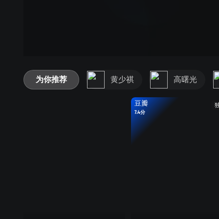
为你推荐
黄少祺
高曙光
豆瓣
7.4分