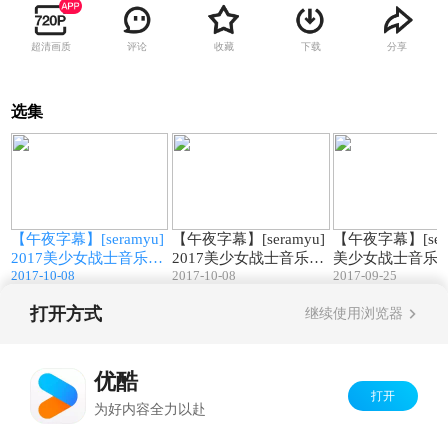
超清画质
评论
收藏
下载
分享
选集
4
71:46
46:15
]
【午夜字幕】[seramyu]
【午夜字幕】[seramyu]
【午夜字幕】[sera
剧
2017美少女战士音乐剧
2017美少女战士音乐剧
美少女战士音乐剧2
2017-10-08
2017-10-08
2017-09-25
Le Mouvement Final第
Le Mouvement Final-谢
年春 新·辉夜岛传
一幕
幕和感言
NS感谢会
打开方式
继续使用浏览器
Copyright©
2026
优酷 youku.com
版权所有
京ICP备06050721号-1
优酷
打开
为好内容全力以赴