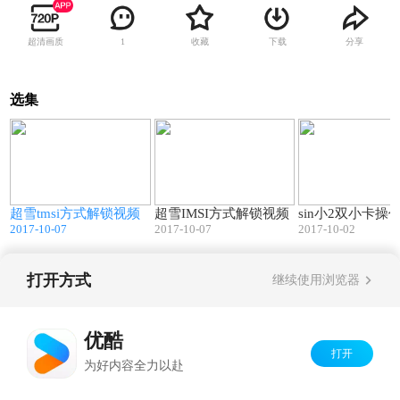
超清画质
收藏
下载
分享
1
选集
3
03:49
02:57
三
超雪tmsi方式解锁视频
超雪IMSI方式解锁视频
sin小2双小卡操
2017-10-07
2017-10-07
2017-10-02
打开方式
继续使用浏览器
Copyright©
2026
优酷 youku.com
版权所有
京ICP备06050721号-1
优酷
打开
为好内容全力以赴