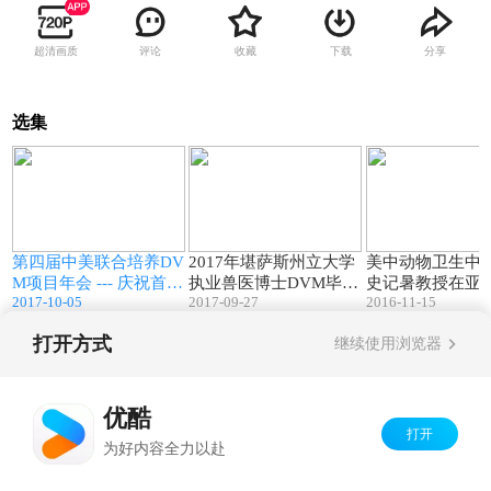
超清画质
评论
收藏
下载
分享
选集
7
10:15
01:32
第四届中美联合培养DV
2017年堪萨斯州立大学
美中动物卫生中
协
M项目年会 --- 庆祝首批
执业兽医博士DVM毕业
史记暑教授在亚
2017-10-05
2017-09-27
2016-11-15
项目学生毕业
典礼
投资会上访谈
打开方式
继续使用浏览器
Copyright©
2026
优酷 youku.com
版权所有
京ICP备06050721号-1
优酷
打开
为好内容全力以赴