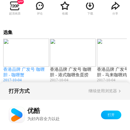
超清画质
评论
收藏
下载
分享
选集
9
02:21
02:22
香港品牌 广发号 咖喱
香港品牌 广发号 咖喱
香港品牌 广发号
胆 - 咖喱蟹
胆 - 港式咖喱鱼蛋捞
胆 - 马来咖喱鸡
2017-10-04
2017-10-04
2017-10-04
打开方式
继续使用浏览器
Copyright©
2026
优酷 youku.com
版权所有
京ICP备06050721号-1
优酷
打开
为好内容全力以赴