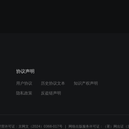
协议声明
用户协议
历史协议文本
知识产权声明
隐私政策
反盗链声明
营许可证：京网文（2024）0368-017号
网络出版服务许可证：（署）网出证（京