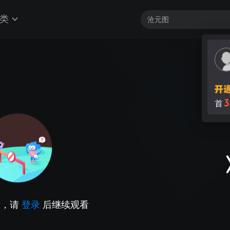
类
3
首
因，请
登录
后继续观看