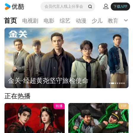
会员代言人线上分享会
下载APP
首页
电视剧
电影
综艺
动漫
少儿
教育
生
金关·经超黄尧坚守旅检使命
正在热播
独播
VIP