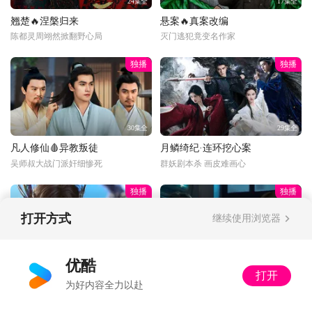
24集全
17集全
翘楚🔥涅槃归来
悬案🔥真案改编
陈都灵周翊然掀翻野心局
灭门逃犯竟变名作家
独播
独播
30集全
29集全
凡人修仙🩸异教叛徒
月鳞绮纪·连环挖心案
吴师叔大战门派奸细惨死
群妖剧本杀 画皮难画心
独播
独播
打开方式
继续使用浏览器
更新至34话
34集全
优酷
打开
光阴年番💥狂吸祖地
以法之名🔍陷入死局
为好内容全力以赴
二牛上嘴啃神像脚趾
随叫随到！洪亮力挺郑雅萍