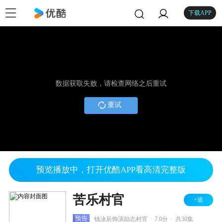
下载APP
数据获取失败，请检查网络之后重试
重试
预览播放中，打开优酷APP看高清完整版
苦乐村官
+追
.
.
预告
钱泳辰饰演励志村官
7.0分
共30集