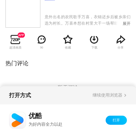
意外出名的农民歌手万喜，衣锦还乡后被乡亲们
选为村长。万喜本想在村里大干一场帮助大伙脱
展开
贫致富，没想到乡亲们根本不想改变现状，只想
利用他的名气多要点救济款。万喜不愿当个“要
饭”村官，他顶住压力大力发展特色农牧业，却遭
超清画质
收藏
下载
分享
90
遇种种困难与挫折。万喜疲于应付，幸好他的初
恋杏花帮忙解决了不少难题，这也引起了万喜媳
妇梅花的误会。收获季节，农产品滞销，乡亲们
热门评论
责怪万喜无能想换个村长。万喜说服乡亲们让他
试用几个月，发誓让大伙挣得比扶贫款多几倍。
为了实现对乡亲们的承诺，万喜聘请了女大学生
田欣帮助大伙利用互联网卖农产品。在众人的努
暂无评论
力下，农产品销售一空。万喜实现了承诺，成为
打开方式
继续使用浏览器
乡亲们认可的村官。
Copyright©
2026
优酷 youku.com
版权所有
优酷
京ICP备06050721号-1
打开
为好内容全力以赴